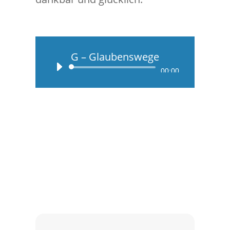
G – Glaubenswege
Audio-
00:00
Player